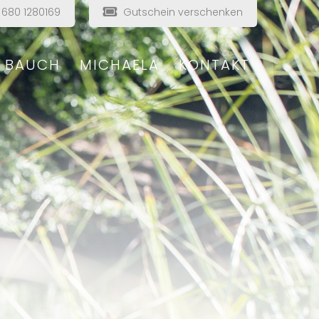
680 1280169
Gutschein verschenken
& BAUCH
MICHAELA
KONTAKT