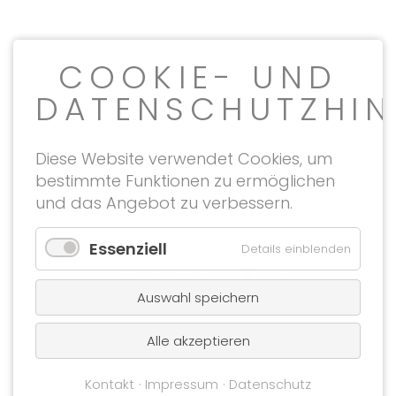
Kontakt
Navigation
COOKIE- UND
Impressum
überspringen
Datenschutz
DATENSCHUTZHIN
AGB
Privatsphäre Einstellungen
Diese Website verwendet Cookies, um
bestimmte Funktionen zu ermöglichen
und das Angebot zu verbessern.
Essenziell
Details einblenden
website made with
+
by pletzerdesign Werbeagentur
Auswahl speichern
Alle akzeptieren
Kontakt
Impressum
Datenschutz